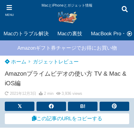
MacとiPhoneとガジェット情報
MENU
Macのトラブル解決
Macの裏技
MacBook Pro・Air
Amazonギフト券チャージでお得にお買い物
ホーム
ガジェットレビュー
Amazonプライムビデオの使い方 TV & Mac &
iOS編
2021年12月3日
2 min
3,936
views
B!
この記事のURLをコピーする