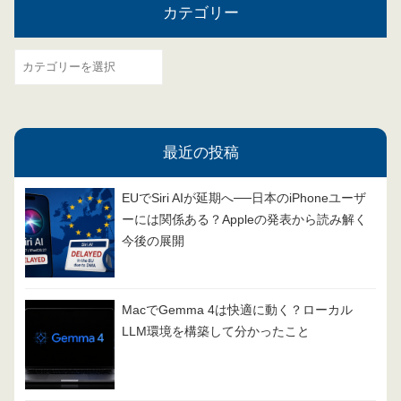
カテゴリー
カ
テ
ゴ
リ
最近の投稿
ー
EUでSiri AIが延期へ──日本のiPhoneユーザ
ーには関係ある？Appleの発表から読み解く
今後の展開
MacでGemma 4は快適に動く？ローカル
LLM環境を構築して分かったこと