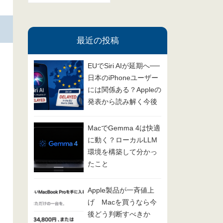
ゴ
リ
最近の投稿
ー
EUでSiri AIが延期へ──
日本のiPhoneユーザー
には関係ある？Appleの
発表から読み解く今後
の展開
MacでGemma 4は快適
に動く？ローカルLLM
環境を構築して分かっ
たこと
Apple製品が一斉値上
げ Macを買うなら今
後どう判断すべきか