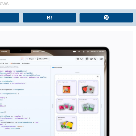
iews
B!