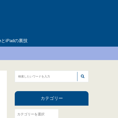
neとiPadの裏技
カテゴリー
カ
テ