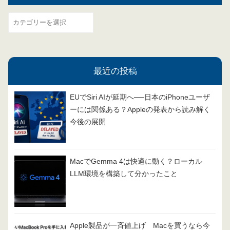
カ
テ
ゴ
リ
最近の投稿
ー
EUでSiri AIが延期へ──日本のiPhoneユーザ
ーには関係ある？Appleの発表から読み解く
今後の展開
MacでGemma 4は快適に動く？ローカル
LLM環境を構築して分かったこと
Apple製品が一斉値上げ Macを買うなら今