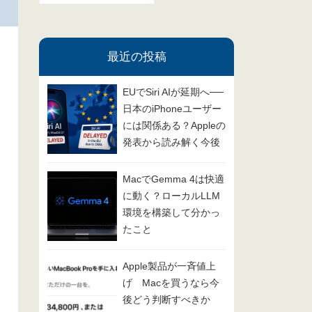
ゴ
リ
最近の投稿
ー
EUでSiri AIが延期へ──
日本のiPhoneユーザー
には関係ある？Appleの
発表から読み解く今後
の展開
MacでGemma 4は快適
に動く？ローカルLLM
環境を構築して分かっ
たこと
Apple製品が一斉値上
げ Macを買うなら今
後どう判断すべきか