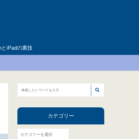
neとiPadの裏技
カテゴリー
カ
テ