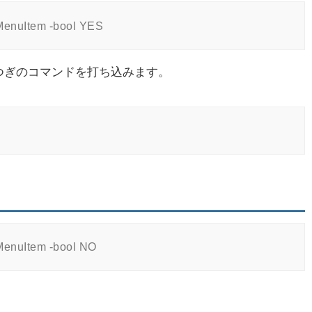
tMenuItem -bool YES
つぎのコマンドを打ち込みます。
tMenuItem -bool NO