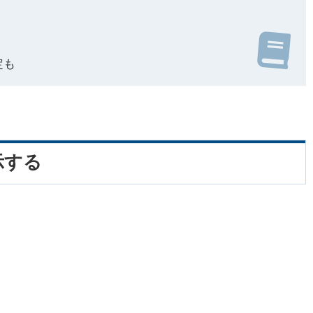
定も
示する