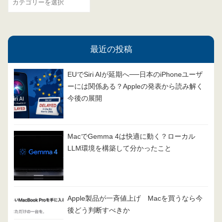
テ
ゴ
リ
最近の投稿
ー
EUでSiri AIが延期へ──日本のiPhoneユーザ
ーには関係ある？Appleの発表から読み解く
今後の展開
MacでGemma 4は快適に動く？ローカル
LLM環境を構築して分かったこと
Apple製品が一斉値上げ Macを買うなら今
後どう判断すべきか