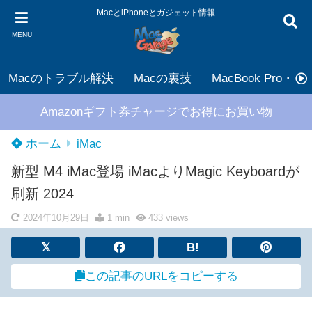
MacとiPhoneとガジェット情報
MENU
Macのトラブル解決
Macの裏技
MacBook Pro・Air
Amazonギフト券チャージでお得にお買い物
ホーム
iMac
新型 M4 iMac登場 iMacよりMagic Keyboardが
刷新 2024
2024年10月29日
1 min
433
views
B!
この記事のURLをコピーする